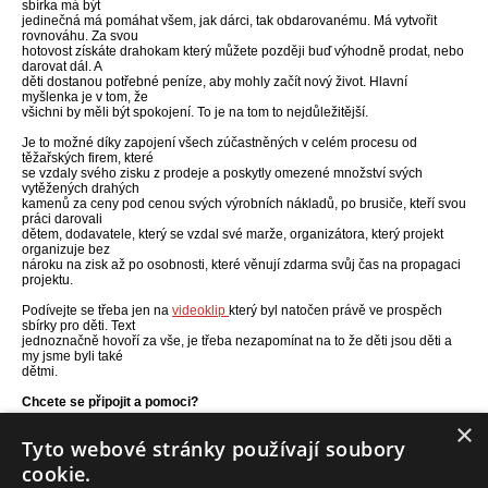
sbírka má být
jedinečná má pomáhat všem, jak dárci, tak obdarovanému. Má vytvořit
rovnováhu. Za svou
hotovost získáte drahokam který můžete později buď výhodně prodat, nebo
darovat dál. A
děti dostanou potřebné peníze, aby mohly začít nový život. Hlavní
myšlenka je v tom, že
všichni by měli být spokojení. To je na tom to nejdůležitější.
Je to možné díky zapojení všech zúčastněných v celém procesu od
těžařských firem, které
se vzdaly svého zisku z prodeje a poskytly omezené množství svých
vytěžených drahých
kamenů za ceny pod cenou svých výrobních nákladů, po brusiče, kteří svou
práci darovali
dětem, dodavatele, který se vzdal své marže, organizátora, který projekt
organizuje bez
nároku na zisk až po osobnosti, které věnují zdarma svůj čas na propagaci
projektu.
Podívejte se třeba jen na
videoklip
který byl natočen právě ve prospěch
sbírky pro děti. Text
jednoznačně hovoří za vše, je třeba nezapomínat na to že děti jsou děti a
my jsme byli také
dětmi.
Chcete se připojit a pomoci?
×
Zaujala vás tato možnost pomoci? Více informací získáte na webových
Tyto webové stránky používají soubory
stránkách
organizátora Filius & Investments SE nebo přímo na stránkách Donio.cz
cookie.
kde právě běží kampaň.