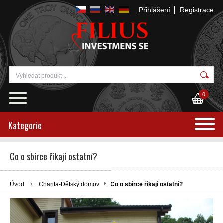
Přihlášení
Registrace
0
Kategorie
Co o sbírce říkají ostatní?
Úvod
Charita-Dětský domov
Co o sbírce říkají ostatní?