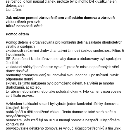
se rozhodl o tom napsat článek, protože by to mohlo být k užitku nejen
dětem, ale i
čtenářům.
Jak můžete pomoci zároveň dětem z dětského domova a zároveň
získat dárek pro své
blízké nebo další děti?
Pomoc dětem
Pomoc dětem je organizována pro konkrétní děti na základě dlouholetých
vztahů a osobních
zkušeností s různými druhy charitativní činnosti českou společností Filius &
Investments
SE. Společnost klade důraz na to, aby dárce a obdarovaný byli spokojeni.
Jak řekl
zakladatel sbírky “pomáhat se vyplatí”, protože místo nepotřebných věcí
dárce dostává
hodnotný drahokam který si uchovává svou hodnotu i po tisíciletí. Navíc
připomene dobrý
skutek, že tímto nákupem bylo pomoženo dětem. Na výběr je mnoho
drahokamů, ať už jsou
to rubíny nebo safíry, nebo také polodrahokamy. Tyto kameny jsou včetně
certifikátu pravosti.
Vzhledem k aktuální situaci byl vybrán jeden konkrétní dětský domov na
Ukrajině, který
nabízí péči o děti postižené válkou. Tento domov se také stará o děti s
nevyléčitelnými
nemocemi, děti kteří žijí na ulici a hledají pomoc a bezpečí. Díky přímému
kontaktu na
provozovatele dětského domova se vyloučí účast prostředníků a tím únik