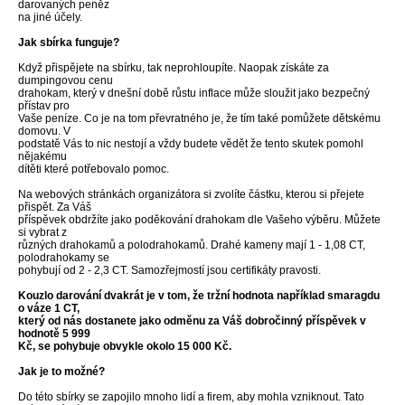
darovaných peněz
na jiné účely.
Jak sbírka funguje?
Když přispějete na sbírku, tak neprohloupíte. Naopak získáte za
dumpingovou cenu
drahokam, který v dnešní době růstu inflace může sloužit jako bezpečný
přístav pro
Vaše peníze. Co je na tom převratného je, že tím také pomůžete dětskému
domovu. V
podstatě Vás to nic nestojí a vždy budete vědět že tento skutek pomohl
nějakému
dítěti které potřebovalo pomoc.
Na webových stránkách organizátora si zvolíte částku, kterou si přejete
přispět. Za Váš
příspěvek obdržíte jako poděkování drahokam dle Vašeho výběru. Můžete
si vybrat z
různých drahokamů a polodrahokamů. Drahé kameny mají 1 - 1,08 CT,
polodrahokamy se
pohybují od 2 - 2,3 CT. Samozřejmostí jsou certifikáty pravosti.
Kouzlo darování dvakrát je v tom, že tržní hodnota například smaragdu
o váze 1 CT,
který od nás dostanete jako odměnu za Váš dobročinný příspěvek v
hodnotě 5 999
Kč, se pohybuje obvykle okolo 15 000 Kč.
Jak je to možné?
Do této sbírky se zapojilo mnoho lidí a firem, aby mohla vzniknout. Tato