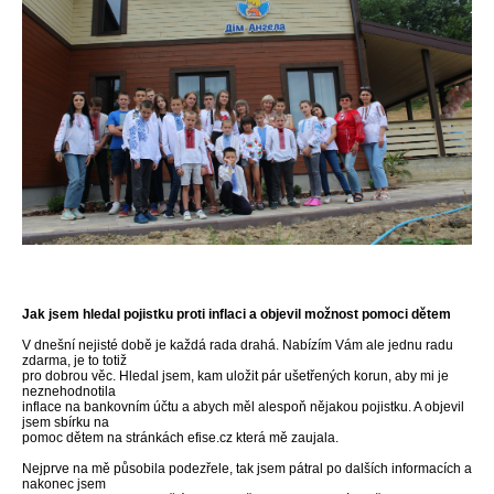
Jak jsem hledal pojistku proti inflaci a objevil možnost pomoci dětem
V dnešní nejisté době je každá rada drahá. Nabízím Vám ale jednu radu
zdarma, je to totiž
pro dobrou věc. Hledal jsem, kam uložit pár ušetřených korun, aby mi je
neznehodnotila
inflace na bankovním účtu a abych měl alespoň nějakou pojistku. A objevil
jsem sbírku na
pomoc dětem na stránkách efise.cz která mě zaujala.
Nejprve na mě působila podezřele, tak jsem pátral po dalších informacích a
nakonec jsem