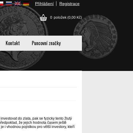
Přihlášení
Registrace
0
položek
(0,00 Kč)
Kontakt
Puncovní značky
nvestovat do zlata, pak se fyzicky tento žlutý
 předpoklad, že jejich hodnota časem ještě
e i vhodnou pojistkou pro větší investory, kteří