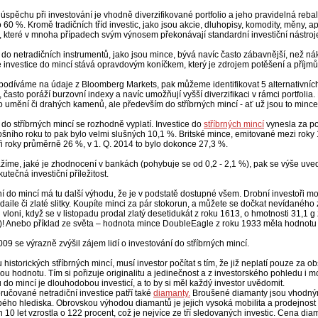
spěchu při investování je vhodně diverzifikované portfolio a jeho pravidelná reb
 60 %. Kromě tradičních tříd investic, jako jsou akcie, dluhopisy, komodity, měny, apod
ti, které v mnoha případech svým výnosem překonávají standardní investiční nástroj
 do netradičních instrumentů, jako jsou mince, bývá navíc často zábavnější, než ná
 investice do mincí stává opravdovým koníčkem, který je zdrojem potěšení a příjm
odíváme na údaje z Bloomberg Markets, pak můžeme identifikovat 5 alternativních in
, často poráží burzovní indexy a navíc umožňují vyšší diverzifikaci v rámci portfolia
 umění či drahých kamenů, ale především do stříbrných mincí - ať už jsou to mince
 do stříbrných mincí se rozhodně vyplatí. Investice do
stříbrných mincí
vynesla za pos
tošního roku to pak bylo velmi slušných 10,1 %. Britské mince, emitované mezi roky
ři roky průměrně 26 %, v 1. Q. 2014 to bylo dokonce 27,3 %.
íme, jaké je zhodnocení v bankách (pohybuje se od 0,2 - 2,1 %), pak se výše uvede
kutečná investiční příležitost.
í do mincí má tu další výhodu, že je v podstatě dostupné všem. Drobní investoři mo
aile či zlaté slitky. Koupíte minci za pár stokorun, a můžete se dočkat nevídaného z
 vloni, když se v listopadu prodal zlatý desetidukát z roku 1613, o hmotnosti 31,1 g
un)! Anebo příklad ze světa – hodnota mince DoubleEagle z roku 1933 měla hodnotu
09 se výrazně zvýšil zájem lidí o investování do stříbrných mincí.
 historických stříbrných mincí, musí investor počítat s tím, že již neplatí pouze za
ou hodnotu. Tím si pořizuje originalitu a jedinečnost a z investorského pohledu i 
 do mincí je dlouhodobou investicí, a to by si měl každý investor uvědomit.
učované netradiční investice patří také
diamanty.
Broušené diamanty jsou vhodným
ého hlediska. Obrovskou výhodou diamantů je jejich vysoká mobilita a prodejnost
 10 let vzrostla o 122 procent, což je nejvíce ze tří sledovaných investic. Cena di