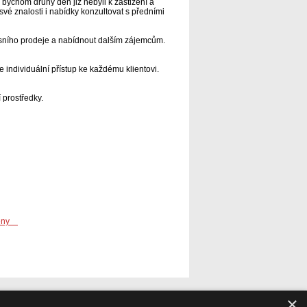
bychom druhý den již nebyli k zastižení a
vé znalosti i nabídky konzultovat s předními
isního prodeje a nabídnout dalším zájemcům.
 individuální přístup ke každému klientovi.
 prostředky.
×