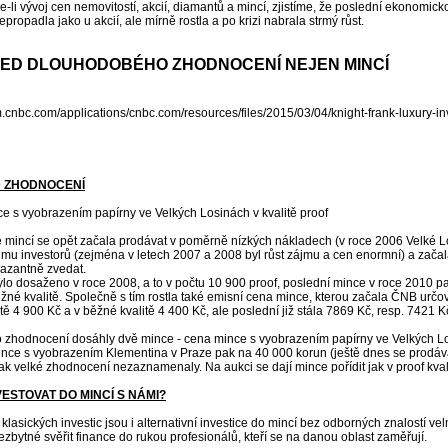
li vývoj cen nemovitostí, akcií, diamantů a mincí, zjistíme, že poslední ekonomicko
propadla jako u akcií, ale mírně rostla a po krizi nabrala strmý růst.
ED DLOUHODOBÉHO ZHODNOCENÍ NEJEN MINCÍ
D ZHODNOCENÍ
e s vyobrazením papírny ve Velkých Losinách v kvalitě proof
e mincí se opět začala prodávat v poměrně nízkých nákladech (v roce 2006 Velké L
jmu investorů (zejména v letech 2007 a 2008 byl růst zájmu a cen enormní) a začala
azantně zvedat.
o dosaženo v roce 2008, a to v počtu 10 900 proof, poslední mince v roce 2010 pak
žné kvalitě. Společně s tím rostla také emisní cena mince, kterou začala ČNB urč
itě 4 900 Kč a v běžné kvalitě 4 400 Kč, ale poslední již stála 7869 Kč, resp. 7421 K
o zhodnocení dosáhly dvě mince - cena mince s vyobrazením papírny ve Velkých L
nce s vyobrazením Klementina v Praze pak na 40 000 korun (ještě dnes se prodávaj
tak velké zhodnocení nezaznamenaly. Na aukci se dají mince pořídit jak v proof kvali
ESTOVAT DO MINCÍ S NÁMI?
 klasických investic jsou i alternativní investice do mincí bez odborných znalostí vel
bytné svěřit finance do rukou profesionálů, kteří se na danou oblast zaměřují.