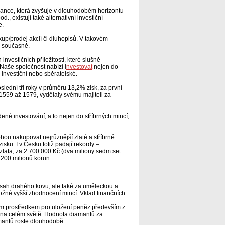
alance, která zvyšuje v dlouhodobém horizontu
., existují také alternativní investiční
e.
kup/prodej akcií či dluhopisů. V takovém
ů současně.
vestičních příležitostí, které slušně
. Naše společnost nabízí i
nvestovat
nejen do
 investiční nebo sběratelské.
lední tři roky v průměru 13,2% zisk, za první
 1559 až 1579, vydělaly svému majiteli za
né investování, a to nejen do stříbrných mincí,
hou nakupovat nejrůznější zlaté a stříbrné
isku. I v Česku totiž padají rekordy –
 zlata, za 2 700 000 Kč (dva miliony sedm set
 200 milionů korun.
 obsah drahého kovu, ale také za uměleckou a
možné vyšší zhodnocení mincí. Vklad finančních
 prostředkem pro uložení peněz především z
 na celém světě. Hodnota diamantů za
amantů roste dlouhodobě.