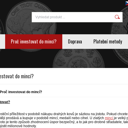
Proč investovat do mincí?
Doprava
Platební metody
estovat do mincí?
Proč investovat do mincí?
tovat?
estiční příležitost v podobě nákupu drahých kovů je sázkou na jistotu. Pokud chcete i
těji prodává a kupuje v podobě mincí, medailí nebo cihel. U zlatých
mincí
je velký
roto je tento způsob zhodnocení úspor bezpečný, a to jak pro drobné střadatele, tak j
ojistit milionové hodnoty.