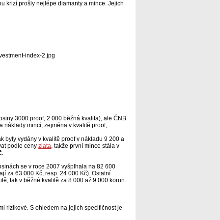
u krizí prošly nejlépe diamanty a mince. Jejich
osiny 3000 proof, 2 000 běžná kvalita), ale ČNB
 náklady mincí, zejména v kvalitě proof,
 byly vydány v kvalitě proof v nákladu 9 200 a
ovat podle ceny
zlata
, takže první mince stála v
č.
osinách se v roce 2007 vyšplhala na 82 600
í za 63 000 Kč, resp. 24 000 Kč). Ostatní
tě, tak v běžné kvalitě za 8 000 až 9 000 korun.
mi rizikové. S ohledem na jejich specifičnost je