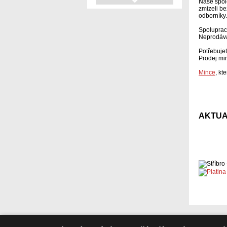
Detail
Naše spole
zmizeli be
odborníky.
Quentin Jerome Tarantino
sada 6 ks
Spoluprac
Neprodává
5 793,42
Potřebujet
Kč
(232,73
Prodej min
EUR)
Detail
Mince
, kt
AKTUA