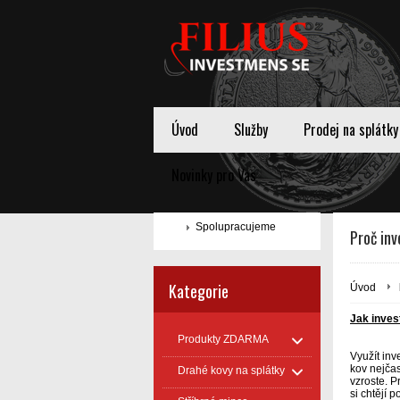
Úvod
Služby
Prodej na splátky
Novinky pro Vas
Spolupracujeme
Proč inv
Kategorie
Úvod
Jak inves
Produkty ZDARMA
Využít inv
kov nejčas
Drahé kovy na splátky
vzroste. P
si chtějí p