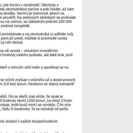
ci, jste trochu v nevýhodě. Obchody s
ošlete obchodníkovi peníze a pak čekáte, až vám
uba desítka. Nechci je jmenovat, abych na
e prověřit. Na webových stránkách se podívejte
denou na cizince, se základním jměním 200 000
 podvod nevyplatil.
i prohlédnete a na obchodníka si uděláte svůj
k jsem již uvedl, můžete si právnické osoby
e za ním skrývá.
d na ně vyvolá – vhodným investičním
 hodnoty vašeho pokladu, ale také lesk, jenž
 kteří o mincích vědí málo a spoléhají se na
se ročně zvyšuje v průměru až o deset procent.
m 110 tisíc korun. Nedávno se stejný exemplář
jší, čím je starší, pak vězte, že opak je
mít hodnotu okolo 1200 korun, za minci Chrám
hoduje, kolik kusů mincí se vyrobilo. Čím více
e
, řádu či bankovky. Ta se neodvíjí od počtu
čné uložení v našich bezpečnostních