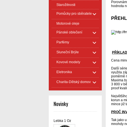
Porovnáme-
Starožitnosti
hodnota ne
Pomůcky pro sběratele
PŘEHL
Motorové oleje
Pánské oblečení
Parfémy
Sluneční Brýle
PŘÍKLA
Cena minc
Kovové modely
Další séri
Eletronika
využila zá
poměrně r
Maxima byl
Charita-Dětský domov
3 800 v bě
proof kval
Největšíh
korun a mi
Novinky
mince již 
PROČ INV
Tak jako u
Lebka 1 Oz
mnohdy nez