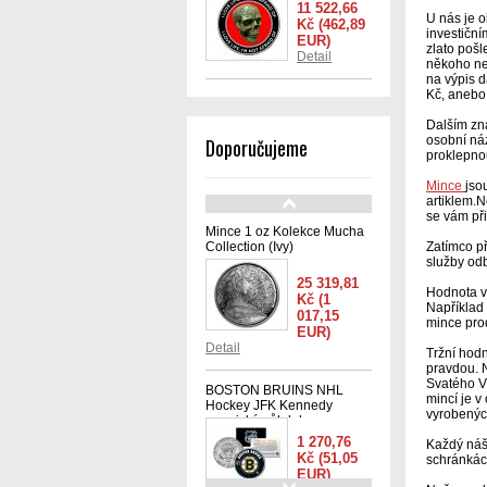
11 522,66
U nás je o
Kč
(462,89
investiční
EUR)
zlato pošl
Detail
někoho nez
na výpis d
Kč, anebo 
Dalším zna
osobní náz
Doporučujeme
proklepnou
Mince
jso
artiklem.N
se vám při
Mince 1 oz Kolekce Mucha
Collection (Ivy)
Zatímco př
služby od
25 319,81
Hodnota v
Kč
(1
Například 
017,15
mince prod
EUR)
Detail
Tržní hodn
pravdou. N
Svatého Ví
BOSTON BRUINS NHL
mincí je v
Hockey JFK Kennedy
vyrobenýc
americký půl dolaru -
oficiálně licencovaná
1 270,76
Každý náš
Kč
(51,05
schránkác
EUR)