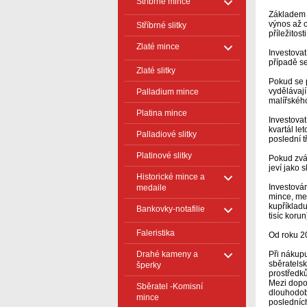
Stříbrné mince
Základem ú
výnos až o
Stříbrné slitky
příležitos
Zlaté mince
Investovat
případě se
Zlaté slitky
Pokud se p
vydělávají
Palladium mince
malířského
Platina mince
Investovat
kvartál le
Palladiové slitky
poslední t
Platinové slitky
Pokud zváž
jeví jako s
Historické mince a
Investován
medaile
mince, med
kupříkladu
Bankovky-notafilie
tisíc kor
Faleristika
Od roku 20
Drahé kameny a
Při nákupu
sběratelsk
šperky
prostředků
Mezi dopor
Sběratel -Komisní
dlouhodob
mince
posledních