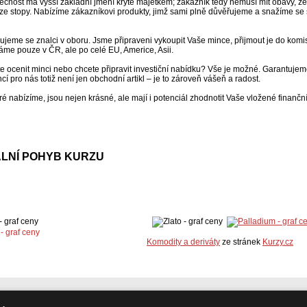
čnost má vyšší základní jmění kryté majetkem; zákazník tedy nemusí mít obavy, že 
ze stopy. Nabízíme zákazníkovi produkty, jimž sami plně důvěřujeme a snažíme se s
ujeme se znalci v oboru. Jsme připraveni vykoupit Vaše mince, přijmout je do kom
me pouze v ČR, ale po celé EU, Americe, Asii.
e ocenit minci nebo chcete připravit investiční nabídku? Vše je možné. Garantujeme
cí pro nás totiž není jen obchodní artikl – je to zároveň vášeň a radost.
eré nabízíme, jsou nejen krásné, ale mají i potenciál zhodnotit Vaše vložené finanční
LNÍ POHYB KURZU
Komodity a deriváty
ze stránek
Kurzy.cz