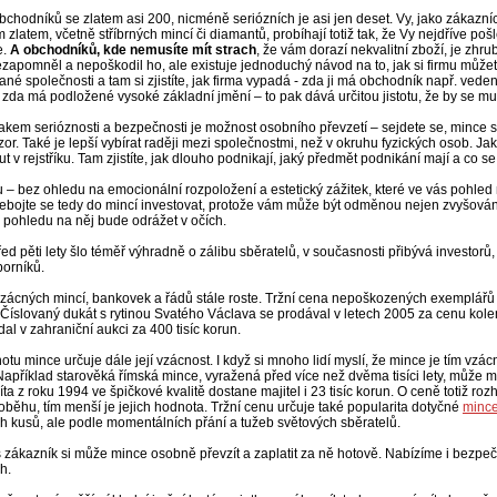
bchodníků se zlatem asi 200, nicméně seriózních je asi jen deset. Vy, jako zákazní
m zlatem, včetně stříbrných mincí či diamantů, probíhají totiž tak, že Vy nejdříve p
e.
A obchodníků, kde nemusíte mít strach
, že vám dorazí nekvalitní zboží, je zhr
apomněl a nepoškodil ho, ale existuje jednoduchý návod na to, jak si firmu můžet
ané společnosti a tam si zjistíte, jak firma vypadá - zda ji má obchodník např. ve
zda má podložené vysoké základní jmění – to pak dává určitou jistotu, že by se mu
kem serióznosti a bezpečnosti je možnost osobního převzetí – sejdete se, mince s
or. Také je lepší vybírat raději mezi společnostmi, než v okruhu fyzických osob. Ja
t v rejstříku. Tam zjistíte, jak dlouho podnikají, jaký předmět podnikání mají a co s
u – bez ohledu na emocionální rozpoložení a estetický zážitek, které ve vás pohle
ebojte se tedy do mincí investovat, protože vám může být odměnou nejen zvyšování
 pohledu na něj bude odrážet v očích.
ed pěti lety šlo téměř výhradně o zálibu sběratelů, v současnosti přibývá investorů,
borníků.
zácných mincí, bankovek a řádů stále roste. Tržní cena nepoškozených exemplářů 
Číslovaný dukát s rytinou Svatého Václava se prodával v letech 2005 za cenu kole
al v zahraniční aukci za 400 tisíc korun.
otu mince určuje dále její vzácnost. I když si mnoho lidí myslí, že mince je tím vzácně
apříklad starověká římská mince, vyražená před více než dvěma tisíci lety, může 
ta z roku 1994 ve špičkové kvalitě dostane majitel i 23 tisíc korun. O ceně totiž roz
 oběhu, tím menší je jejich hodnota. Tržní cenu určuje také popularita dotyčné
minc
h kusů, ale podle momentálních přání a tužeb světových sběratelů.
 zákazník si může mince osobně převzít a zaplatit za ně hotově. Nabízíme i bezpe
h.