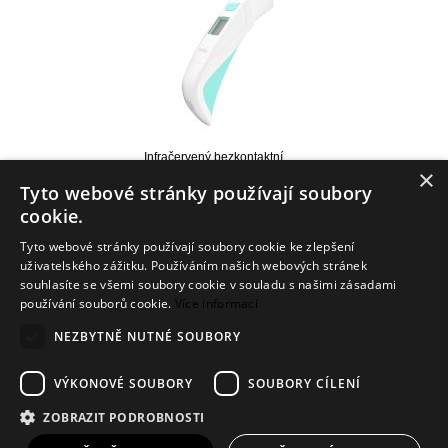
Infračervený bezkontaktní
×
teploměr HeTaida 8 v 1
(HTD8216C)
Tyto webové stránky používají soubory
1 424,84 Kč
(57,24 EUR)
cookie.
Tyto webové stránky používají soubory cookie ke zlepšení
uživatelského zážitku. Používáním našich webových stránek
souhlasíte se všemi soubory cookie v souladu s našimi zásadami
používání souborů cookie.
Více informací
Info
NEZBYTNĚ NUTNÉ SOUBORY
Dodání zboží
VÝKONOVÉ SOUBORY
SOUBORY CÍLENÍ
Kontakt
ZOBRAZIT PODROBNOSTI