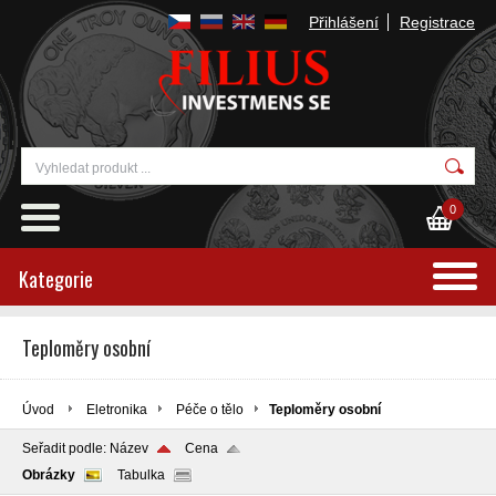
Přihlášení
Registrace
0
Kategorie
Teploměry osobní
Úvod
Eletronika
Péče o tělo
Teploměry osobní
Seřadit podle:
Název
Cena
Obrázky
Tabulka