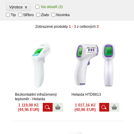
∨
Na skladě
(3)
Výrobce
Tip
Stříbro
Zlato
Novinka
Zobrazené produkty
1 - 3
z celkových
3
Bezkontaktní infračervený
Hetaida HTD8813
teploměr - Hetaida
HTD8816C
1 119,08 Kč
1 017,16 Kč
(44,96 EUR)
(40,86 EUR)