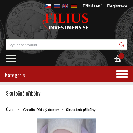
Přihlášení
Registrace
0
Kategorie
Skutečné příběhy
Úvod
Charita-Dětský domov
Skutečné příběhy