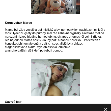
Korneychuk Marco
Marco byl vždy veselý a optimistický a byl nemocný jen nachlazením. Měl s
rodiči týdenní výlety do přírody, měl rád zábavné vyjížďky. Přestože měl od
narození nízkou hladinu hemoglobinu, chlapec onemocněl velmi zřídka.
Ale najednou Marca bolely klouby paží a nohou horečkou. Po testech a
konzultacích hematologů a dalších specialistů byla chlapci
diagnostikována akutní myeloblastická leukémie.
a mnoho dalších dětí kteří potřebují pomoc.
Gavryš Igor
×