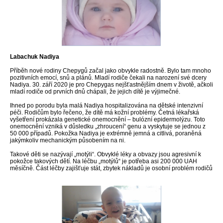
Labachuk Nadiya
Příběh nové rodiny Chepygů začal jako obvykle radostně. Bylo tam mnoho
pozitivních emocí, snů a plánů. Mladí rodiče čekali na narození své dcery
Nadiya. 30. září 2020 je pro Chepygas nejšťastnějším dnem v životě, ačkoli
mladí rodiče od prvních dnů chápali, že jejich dítě je výjimečné.
Ihned po porodu byla malá Nadiya hospitalizována na dětské intenzivní
péči. Rodičům bylo řečeno, že dítě má kožní problémy. Četná lékařská
vyšetření prokázala genetické onemocnění – bulózní epidermolýzu. Toto
onemocnění vzniká v důsledku „zhroucení“ genu a vyskytuje se jednou z
50 000 případů. Pokožka Nadiya je extrémně jemná a citlivá, poraněná
jakýmkoliv mechanickým působením na ni.
Takové děti se nazývají „motýli“. Obvyklé léky a obvazy jsou agresivní k
pokožce takových dětí. Na léčbu „motýlů“ je potřeba asi 200 000 UAH
měsíčně. Část léčby zajišťuje stát, zbytek nákladů je osobní problém rodičů