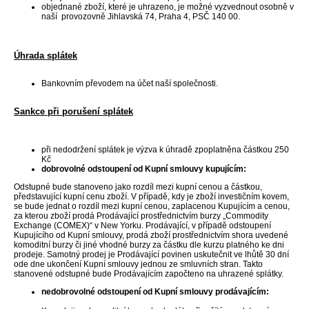
objednané zboží, které je uhrazeno, je možné vyzvednout osobně v
naší provozovně Jihlavská 74, Praha 4, PSČ 140 00.
Úhrada splátek
Bankovním převodem na účet naší společnosti.
Sankce při porušení splátek
při nedodržení splátek je výzva k úhradě zpoplatněna částkou 250
Kč
dobrovolné odstoupení od Kupní smlouvy kupujícím:
Odstupné bude stanoveno jako rozdíl mezi kupní cenou a částkou,
představující kupní cenu zboží. V případě, kdy je zboží investičním kovem,
se bude jednat o rozdíl mezi kupní cenou, zaplacenou Kupujícím a cenou,
za kterou zboží prodá Prodávající prostřednictvím burzy „Commodity
Exchange (COMEX)“ v New Yorku. Prodávající, v případě odstoupení
Kupujícího od Kupní smlouvy, prodá zboží prostřednictvím shora uvedené
komoditní burzy či jiné vhodné burzy za částku dle kurzu platného ke dni
prodeje. Samotný prodej je Prodávající povinen uskutečnit ve lhůtě 30 dní
ode dne ukončení Kupní smlouvy jednou ze smluvních stran. Takto
stanovené odstupné bude Prodávajícím započteno na uhrazené splátky.
nedobrovolné odstoupení od Kupní smlouvy prodávajícím: