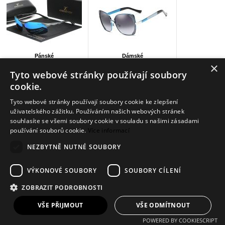
Pánské
Dámské
×
Tyto webové stránky používají soubory
13 produktů
11 produktů
cookie.
Tyto webové stránky používají soubory cookie ke zlepšení
Info
uživatelského zážitku. Používáním našich webových stránek
souhlasíte se všemi soubory cookie v souladu s našimi zásadami
Dodání zboží
používání souborů cookie.
Více informací
Kontakt
NEZBYTNĚ NUTNÉ SOUBORY
VÝKONOVÉ SOUBORY
SOUBORY CÍLENÍ
Copyright 2016 - 2026 © efise.cz
Tvorba eshopů - Atomer.cz
ZOBRAZIT PODROBNOSTI
VŠE PŘIJMOUT
VŠE ODMÍTNOUT
POWERED BY COOKIESCRIPT