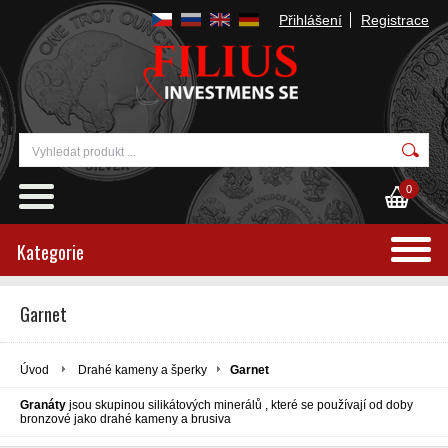
Přihlášení
Registrace
0
Kategorie
Garnet
Úvod
Drahé kameny a šperky
Garnet
Granáty
jsou skupinou
silikátových minerálů
, které se používají od
doby
bronzové
jako
drahé kameny
a
brusiva