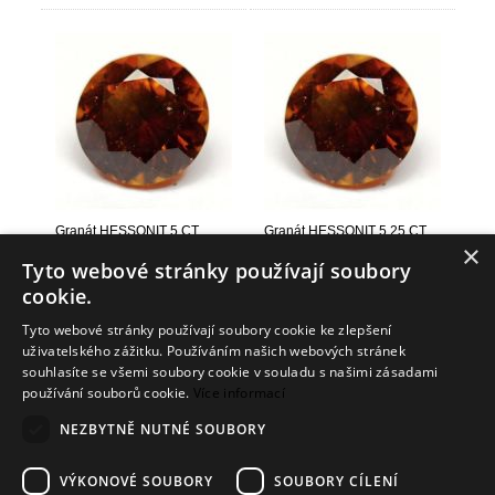
Granát HESSONIT 5 CT
Granát HESSONIT 5,25 CT
×
Tyto webové stránky používají soubory
13 912,08 Kč
15 593,76 Kč
(558,88 EUR)
(626,43 EUR)
cookie.
Tyto webové stránky používají soubory cookie ke zlepšení
uživatelského zážitku. Používáním našich webových stránek
souhlasíte se všemi soubory cookie v souladu s našimi zásadami
používání souborů cookie.
Více informací
Info
NEZBYTNĚ NUTNÉ SOUBORY
Dodání zboží
VÝKONOVÉ SOUBORY
SOUBORY CÍLENÍ
Kontakt