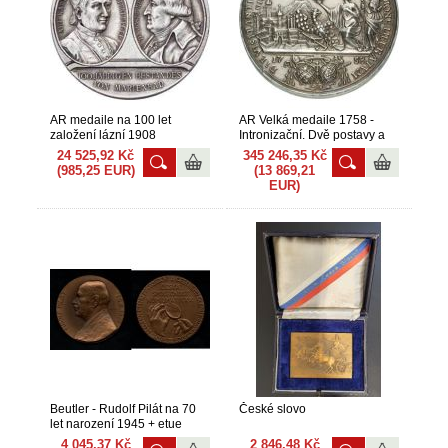
AR medaile na 100 let
AR Velká medaile 1758 -
založení lázní 1908
Intronizační. Dvě postavy a
moravská orlice v krajině, v
24 525,92 Kč
345 246,35 Kč
pozadí Olomouc a Svatý
(985,25 EUR)
(13 869,21
Kopeček, v ex. znaky, opis /
EUR)
16-řádkový nápis. Ag 51 mm
(43,54)R!
Beutler - Rudolf Pilát na 70
České slovo
let narození 1945 + etue
4 045,37 Kč
2 846,48 Kč