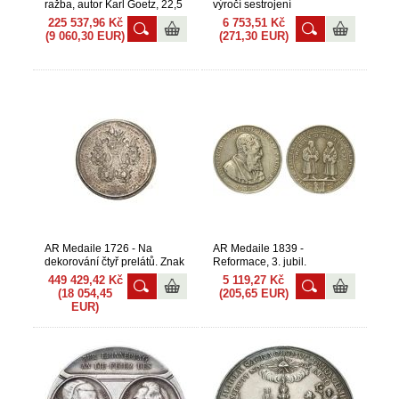
ražba, autor Karl Goetz, 22,5
výročí sestrojení
mm RR! + Medaile
Staroměstského orloje.
225 537,96 Kč
6 753,51 Kč
(9 060,30 EUR)
(271,30 EUR)
AR Medaile 1726 - Na
AR Medaile 1839 -
dekorování čtyř prelátů. Znak
Reformace, 3. jubil.
mezi dvěmi posttavami,
náboženská slavnost 6.
449 429,42 Kč
5 119,27 Kč
andělé nesou klobouk / 5
června
(18 054,45
(205,65 EUR)
znaků, dvojitý opis. Ag 68 mm
EUR)
(93,85 g) RR!