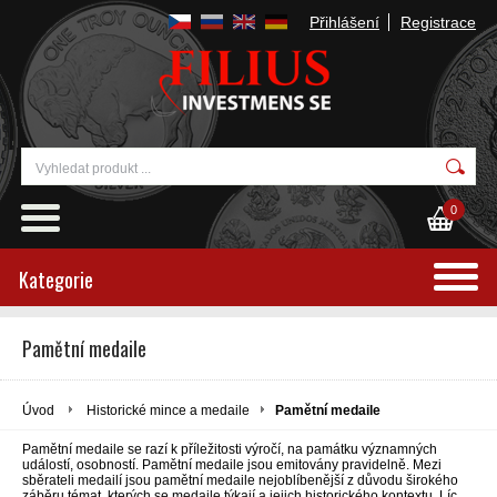
Přihlášení
Registrace
0
Kategorie
Pamětní medaile
Úvod
Historické mince a medaile
Pamětní medaile
Pamětní medaile se razí k příležitosti výročí, na památku významných
událostí, osobností. Pamětní medaile jsou emitovány pravidelně. Mezi
sběrateli medailí jsou pamětní medaile nejoblíbenější z důvodu širokého
záběru témat, kterých se medaile týkají a jejich historického kontextu. Líc