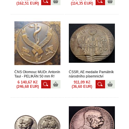
(162,51 EUR)
(114,35 EUR)
ČNS Olomouc MUDr. Antonín
ČSSR, AE medaile Památník
Taul - PELIKÁN 50 mm R!
národního písemnictví
6 140,67 Kč
911,09 Kč
(246,68 EUR)
(36,60 EUR)