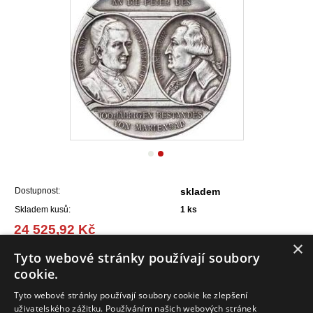
Dostupnost:
skladem
Skladem kusů:
1
ks
24 525,92 Kč
(985,25 EUR)
×
Tyto webové stránky používají soubory
cookie.
Do košíku
Tyto webové stránky používají soubory cookie ke zlepšení
uživatelského zážitku. Používáním našich webových stránek