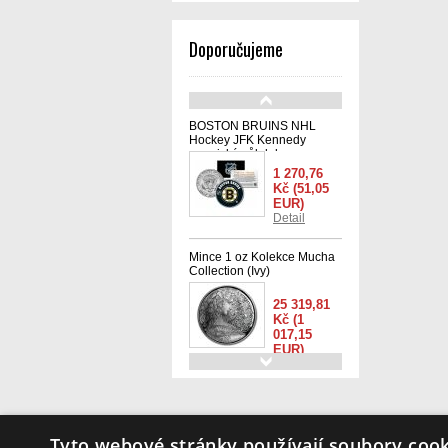
Doporučujeme
BOSTON BRUINS NHL
Hockey JFK Kennedy
americký půl dolaru -
oficiálně licencovaná
1 270,76
Kč
(51,05
EUR)
Detail
Mince 1 oz Kolekce Mucha
Collection (Ivy)
25 319,81
Kč
(1
017,15
EUR)
Detail
Quentin Jerome Tarantino
sada 6 ks
Info
Tyto webové stránky používají soubory cook