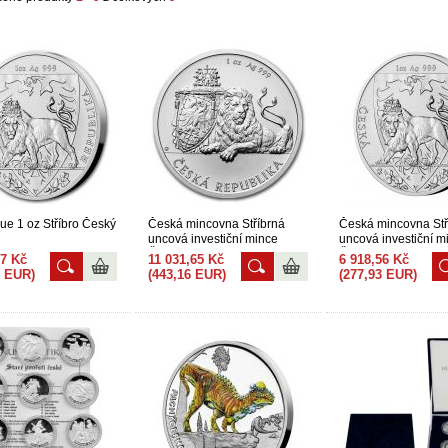
ue 1 oz Stříbro Český
Česká mincovna Stříbrná
Česká mincovna Stř
uncová investiční mince
uncová investiční m
Český lev 2019 stand 31,1
Český lev 2020
57 Kč
11 031,65 Kč
6 918,56 Kč
6 EUR)
(443,16 EUR)
(277,93 EUR)