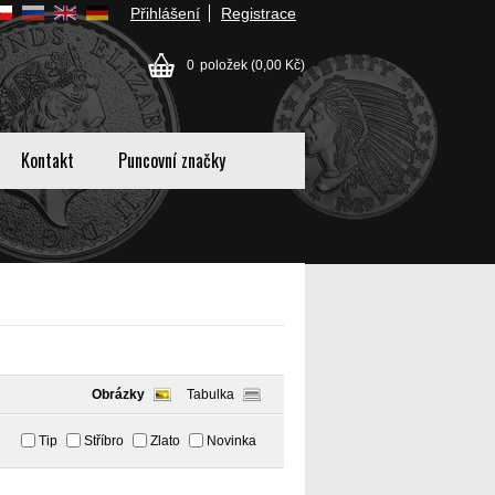
Přihlášení
Registrace
0
položek
(0,00 Kč)
Kontakt
Puncovní značky
Obrázky
Tabulka
Tip
Stříbro
Zlato
Novinka