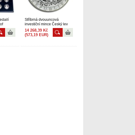
edailí
Stříbrná dvouuncová
of
investiční mince Český lev
2019
14 268,39 Kč
(573,19 EUR)