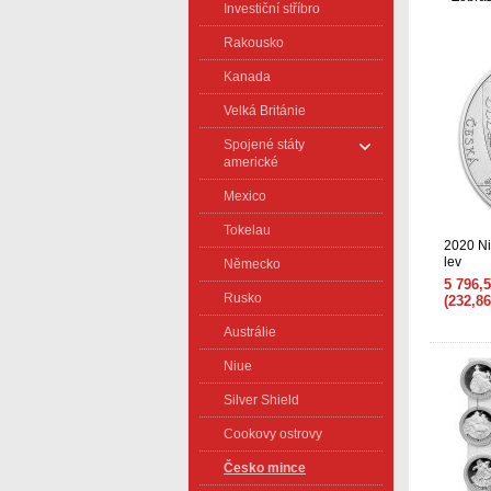
Investiční stříbro
Rakousko
Kanada
Velká Británie
Spojené státy
americké
Mexico
Tokelau
2020 Ni
lev
Německo
5 796,
Rusko
(232,8
Austrálie
Niue
Silver Shield
Cookovy ostrovy
Česko mince