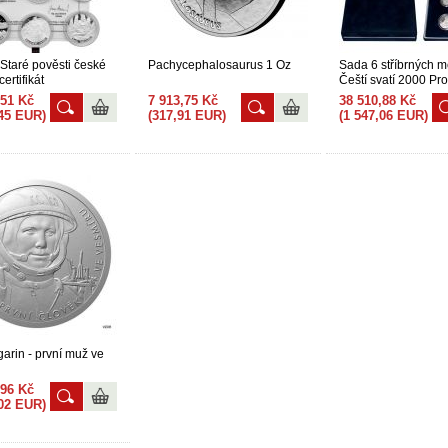
 Staré pověsti české
Pachycephalosaurus 1 Oz
Sada 6 stříbrných m
certifikát
Čeští svatí 2000 Pro
,51 Kč
7 913,75 Kč
38 510,88 Kč
,45 EUR)
(317,91 EUR)
(1 547,06 EUR)
garin - první muž ve
,96 Kč
,02 EUR)