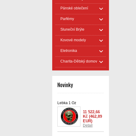
Pánské oblečení
Parfémy
Sluneční Brýle
Kovové modely
Eletronika
Charita-Dětský domov
Novinky
Lebka 1 Oz
11 522,66
Kč
(462,89
EUR)
Detail