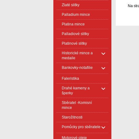
Zlaté slitky
Na str
Palladium mince
Platina mince
Palladiové slitky
Platinové slitky
Historické mince a
medaile
Bankovky-notafilie
Faleristika
Drahé kameny a
šperky
Sběratel -Komisní
mince
Starožitnosti
Pomůcky pro sběratele
Motorové oleje