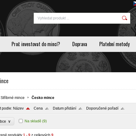
Proč investovat do mincí?
Doprava
Platební metody
ince
Stříbrné mince
Česko mince
t podle:
Název
Cena
Datum přidání
Doporučené pořadí
∨
Na skladě
(9)
obce
zené produkty
1 - 9
z celkových
9