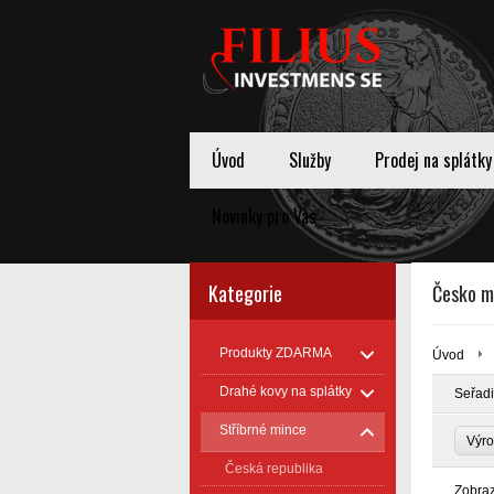
Úvod
Služby
Prodej na splátky
Novinky pro Vas
Kategorie
Česko m
Produkty ZDARMA
Úvod
Drahé kovy na splátky
Seřadi
Stříbrné mince
Výr
Česká republika
Zobra