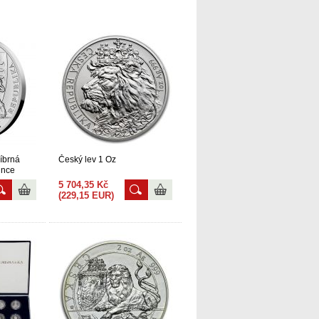
íbrná
Český lev 1 Oz
ince
5 704,35 Kč
(229,15 EUR)