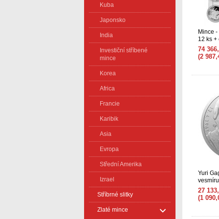
Kuba
Japonsko
Mince -
India
12 ks + 
74 366
Investiční stříbené
(2 987
mince
Korea
Africa
Francie
Karibik
Asia
Evropa
Střední Amerika
Yuri Ga
Izrael
vesmíru
27 133
Stříbrné slitky
(1 090
Zlaté mince