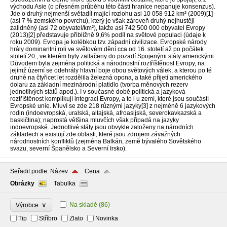
východu Asie (o přesném průběhu této části hranice nepanuje konsenzus).
Jde o druhý nejmenší světadíl mající rozlohu asi 10 058 912 km² (2009)[1]
(asi 7 % zemského povrchu), který je však zároveň druhý nejhustěji
zalidněný (asi 72 obyvatel/km²), takže asi 742 500 000 obyvatel Evropy
(2013)[2] představuje přibližně 9,6% podíl na světové populaci (údaje k
roku 2009). Evropa je kolébkou tzv. západní civilizace. Evropské národy
hrály dominantní roli ve světovém dění cca od 16. století až po počátek
století 20., ve kterém byly zatlačeny do pozadí Spojenými státy americkými.
Důvodem byla zejména politická a národnostní roztříštěnost Evropy, na
jejímž území se odehrály hlavní boje obou světových válek, a kterou po té
druhé na čtyřicet let rozdělila železná opona, a také přijetí amerického
dolaru za základní mezinárodní platidlo (tvorba měnových rezerv
jednotlivých států apod.). I v současné době politická a jazyková
roztříštěnost komplikují integraci Evropy, a to i u zemí, které jsou součástí
Evropské unie. Mluví se zde 218 různými jazyky[3] z nejméně 6 jazykových
rodin (indoevropská, uralská, altajská, afroasijská, severokavkazská a
baskičtina); naprostá většina mluvčích však připadá na jazyky
indoevropské. Jednotlivé státy jsou obvykle založeny na národních
základech a existují zde oblasti, které jsou zdrojem závažných
národnostních konfliktů (zejména Balkán, země bývalého Sovětského
svazu, severní Španělsko a Severní Irsko).
Seřadit podle:
Název
Cena
Obrázky
Tabulka
∨
Na skladě
(86)
Výrobce
Tip
Stříbro
Zlato
Novinka