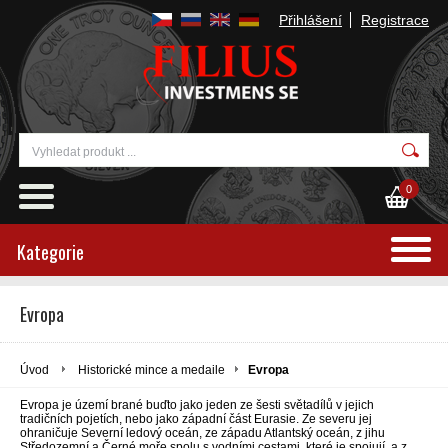
Přihlášení
Registrace
0
Kategorie
Evropa
Úvod
Historické mince a medaile
Evropa
Evropa je území brané buďto jako jeden ze šesti světadílů v jejich
tradičních pojetích, nebo jako západní část Eurasie. Ze severu jej
ohraničuje Severní ledový oceán, ze západu Atlantský oceán, z jihu
Středozemní a Černé moře spolu s vodními cestami, které je spojují, a z