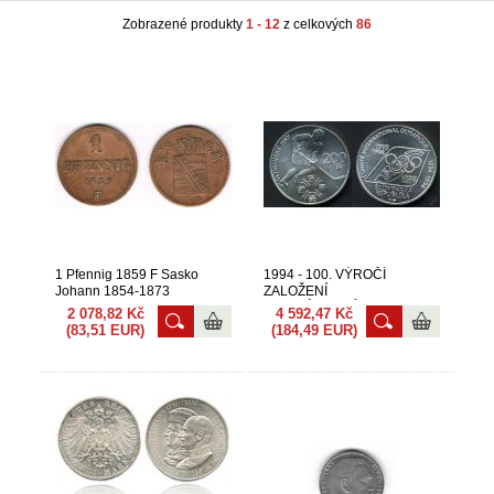
Zobrazené produkty
1 - 12
z celkových
86
1 Pfennig 1859 F Sasko
1994 - 100. VÝROČÍ
Johann 1854-1873
ZALOŽENÍ
MEZINÁRODNÍHO
2 078,82 Kč
4 592,47 Kč
OLYMPIJSKÉHO VÝBORU
(83,51 EUR)
(184,49 EUR)