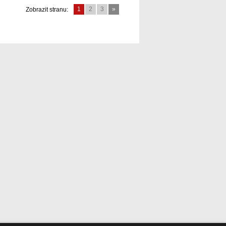
1
2
3
»
Zobrazit stranu: