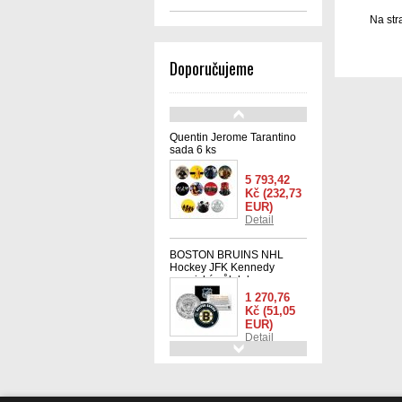
Na str
Doporučujeme
Quentin Jerome Tarantino
sada 6 ks
5 793,42
Kč
(232,73
EUR)
Detail
BOSTON BRUINS NHL
Hockey JFK Kennedy
americký půl dolaru -
oficiálně licencovaná
1 270,76
Kč
(51,05
EUR)
Detail
Mince 1 oz Kolekce Mucha
Collection (Ivy)