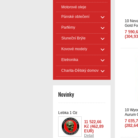
Motorové oleje
Pánské oblečení
10 Nev
Gold Fo
Parfémy
7 590,
(304,9
Sluneční Brýle
Kovové modely
Eletronika
Charita-Dětský domov
Novinky
10 Wyo
Lebka 1 Oz
Aurum G
7 035,
11 522,66
(282,6
Kč
(462,89
EUR)
Detail