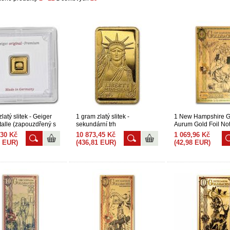
latý slitek - Geiger
1 gram zlatý slitek -
1 New Hampshire G
alle (zapouzdřený s
sekundární trh
Aurum Gold Foil Not
,30 Kč
10 873,45 Kč
1 069,96 Kč
9 EUR)
(436,81 EUR)
(42,98 EUR)