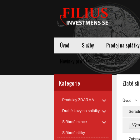
Úvod
Služby
Prodej na splátky
Novinky pro Vas
Kategorie
Zlaté sl
Produkty ZDARMA
Úvod
Drahé kovy na splátky
Seřadi
Stříbrné mince
Výr
Stříbrné slitky
Zobra