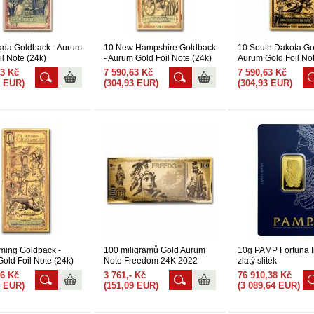
ada Goldback - Aurum
10 New Hampshire Goldback
10 South Dakota Go
il Note (24k)
- Aurum Gold Foil Note (24k)
Aurum Gold Foil Not
63 Kč
7 590,63 Kč
7 590,63 Kč
3 EUR)
(304,93 EUR)
(304,93 EUR)
ming Goldback -
100 miligramů Gold Aurum
10g PAMP Fortuna I
old Foil Note (24k)
Note Freedom 24K 2022
zlatý slitek
76 Kč
3 761,- Kč
76 910,38 Kč
4 EUR)
(151,09 EUR)
(3 089,64 EUR)