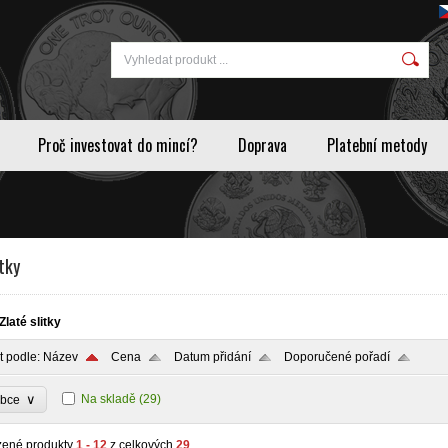
Proč investovat do mincí?
Doprava
Platební metody
itky
Zlaté slitky
t podle:
Název
Cena
Datum přidání
Doporučené pořadí
∨
Na skladě
(29)
obce
zené produkty
1 - 12
z celkových
29