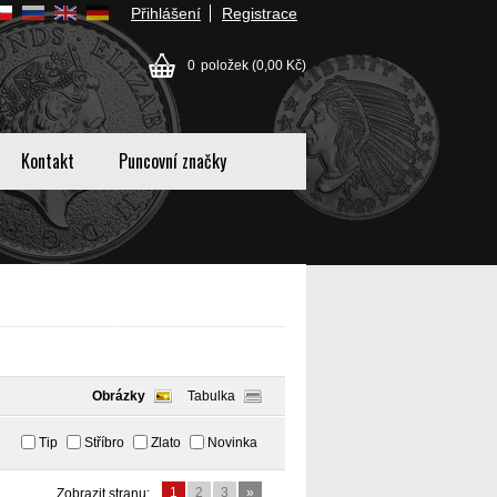
Přihlášení
Registrace
0
položek
(0,00 Kč)
Kontakt
Puncovní značky
Obrázky
Tabulka
Tip
Stříbro
Zlato
Novinka
1
2
3
»
Zobrazit stranu: