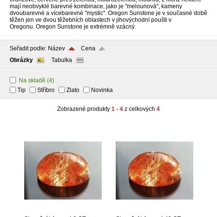
mají neobvyklé barevné kombinace, jako je "melounová", kameny
dvoubarevné a vícebarevné "mystic". Oregon Sunstone je v současné době
těžen jen ve dvou těžebních oblastech v jihovýchodní poušti v
Oregonu. Oregon Sunstone je extrémně vzácný.
Seřadit podle:
Název
Cena
Obrázky
Tabulka
Na skladě
(4)
Tip
Stříbro
Zlato
Novinka
Zobrazené produkty
1 - 4
z celkových
4