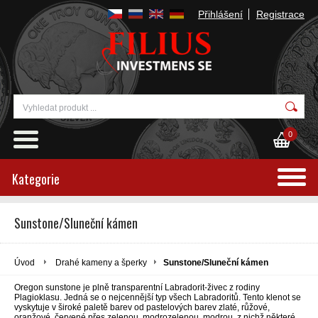
Přihlášení
Registrace
0
Kategorie
Sunstone/Sluneční kámen
Úvod
Drahé kameny a šperky
Sunstone/Sluneční kámen
Oregon sunstone je plně transparentní Labradorit-živec z rodiny
Plagioklasu. Jedná se o nejcennější typ všech Labradoritů. Tento klenot se
vyskytuje v široké paletě barev od pastelových barev zlaté, růžové,
oranžové, červené přes zelenou, modrozelenou, modrou, z nichž některé