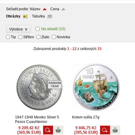
Seřadit podle:
Název
Cena
Obrázky
Tabulka
∨
Na skladě
(15)
Výrobce
Tip
Stříbro
Zlato
Novinka
Zobrazené produkty
1 - 12
z celkových
15
1947-1948 Mexiko Silver 5
Kolem světa 27g
Pesos Cuauhtemoc
9 209,42 Kč
9 846,75 Kč
(369,96 EUR)
(395,56 EUR)