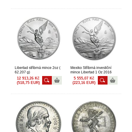
Libertad stříbrná mince 2oz (
Mexiko Stříbrná investiční
62.207 g)
mince Libertad 1 Oz 2016
12 913,26 Kč
5 555,07 Kč
(518,75 EUR)
(223,16 EUR)