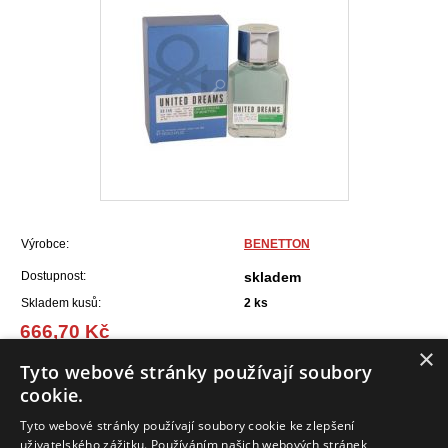
Výrobce:
BENETTON
Dostupnost:
skladem
Skladem kusů:
2
ks
666,70 Kč
(26,78 EUR)
×
Tyto webové stránky používají soubory
cookie.
Do košíku
Tyto webové stránky používají soubory cookie ke zlepšení
uživatelského zážitku. Používáním našich webových stránek