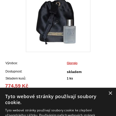
Výrobce:
Giorgio
Dostupnost:
skladem
Skladem kusů:
1
ks
774,59 Kč
(31,12 EUR)
×
Tyto webové stránky používají soubory
cookie.
Do košíku
Tyto webové stránky používají soubory cookie ke zlepšení
uživatelského zážitku. Používáním našich webových stránek