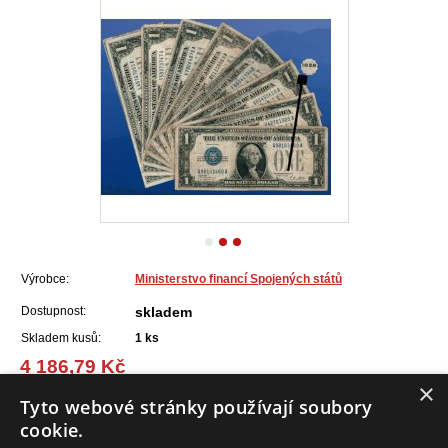
Výrobce:
Ministerstvo financí Spojených států
Dostupnost:
skladem
Skladem kusů:
1
ks
4 186,79 Kč
(168,19 EUR)
×
Tyto webové stránky používají soubory
cookie.
Do košíku