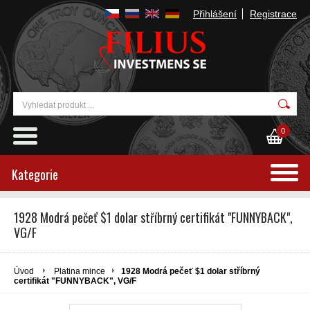
Přihlášení
Registrace
0
Kategorie
1928 Modrá pečeť $1 dolar stříbrný certifikát "FUNNYBACK",
VG/F
Úvod
Platina mince
1928 Modrá pečeť $1 dolar stříbrný
certifikát "FUNNYBACK", VG/F