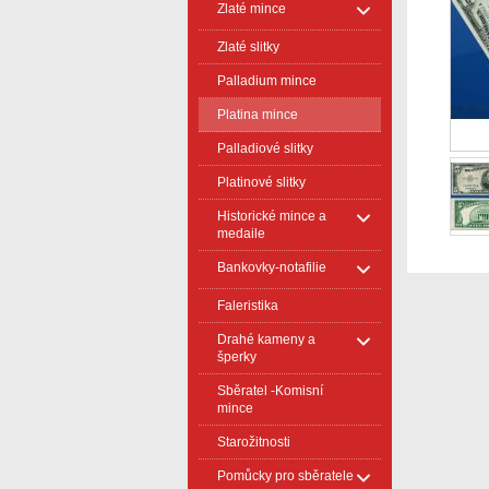
Zlaté mince
Zlaté slitky
Palladium mince
Platina mince
Palladiové slitky
Platinové slitky
Historické mince a
medaile
Bankovky-notafilie
Faleristika
Drahé kameny a
šperky
Sběratel -Komisní
mince
Starožitnosti
Pomůcky pro sběratele