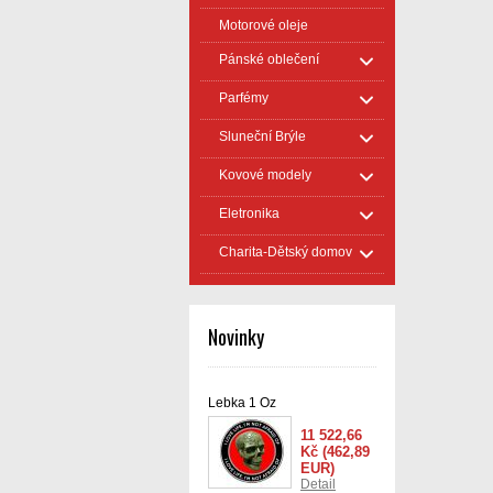
Motorové oleje
Pánské oblečení
Parfémy
Sluneční Brýle
Kovové modely
Eletronika
Charita-Dětský domov
Novinky
Lebka 1 Oz
11 522,66
Kč
(462,89
EUR)
Detail