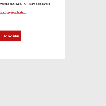
 hvězdná bankovka, F/VF, stará pětidolarová
ancí Spojených států
Do košíku