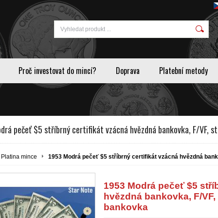
Proč investovat do mincí?
Doprava
Platební metody
rá pečeť $5 stříbrný certifikát vzácná hvězdná bankovka, F/VF, s
Platina mince
1953 Modrá pečeť $5 stříbrný certifikát vzácná hvězdná bank
1953 Modrá pečeť $5 stříb
hvězdná bankovka, F/VF, 
bankovka