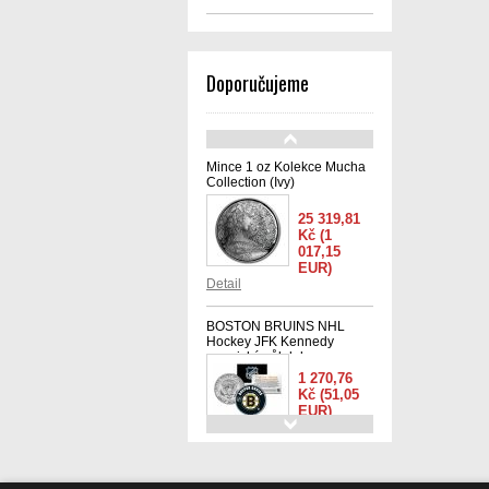
Doporučujeme
Mince 1 oz Kolekce Mucha
Collection (Ivy)
25 319,81
Kč
(1
017,15
EUR)
Detail
BOSTON BRUINS NHL
Hockey JFK Kennedy
americký půl dolaru -
oficiálně licencovaná
1 270,76
Kč
(51,05
EUR)
Detail
Quentin Jerome Tarantino
sada 6 ks