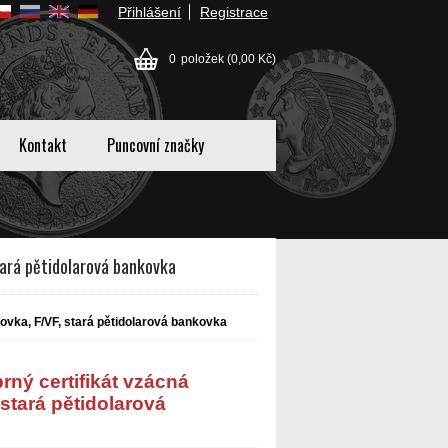
Přihlášení
Registrace
0
položek
(0,00 Kč)
Kontakt
Puncovní značky
tará pětidolarová bankovka
ovka, F/VF, stará pětidolarová bankovka
rný certifikát vzácná
stará pětidolarová