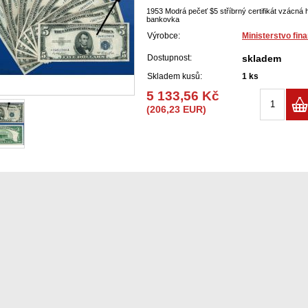
1953 Modrá pečeť $5 stříbrný certifikát vzácná
bankovka
Výrobce:
Ministerstvo fin
Dostupnost:
skladem
Skladem kusů:
1
ks
5 133,56 Kč
(206,23 EUR)