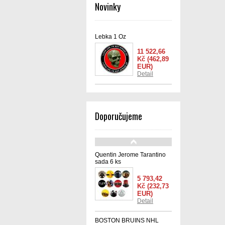
Novinky
Lebka 1 Oz
11 522,66
Kč
(462,89
EUR)
Detail
Doporučujeme
Quentin Jerome Tarantino
sada 6 ks
5 793,42
Kč
(232,73
EUR)
Detail
BOSTON BRUINS NHL