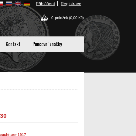
Přihlášení
Registrace
0
položek
(0,00 Kč)
Kontakt
Puncovní značky
 30
euchtturm1917