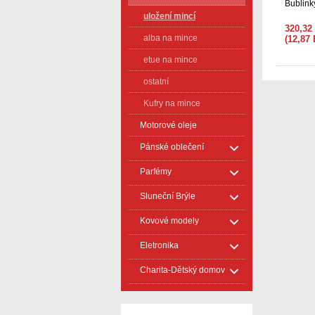
Bublink
uložení mincí
320,32
alba na mince
(12,87
etue na mince
ostatní
Kufry na mince
Motorové oleje
Pánské oblečení
Parfémy
Sluneční Brýle
Kovové modely
Eletronika
Charita-Dětský domov