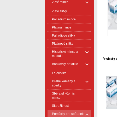
Zlaté mince
Zlaté slitky
Palladium mince
Platina mince
Palladiové slitky
Platinové slitky
Historické mince a
medaile
Produkty 
Bankovky-notafilie
Faleristika
Drahé kameny a
šperky
Sběratel -Komisní
mince
Starožitnosti
Pomůcky pro sběratele