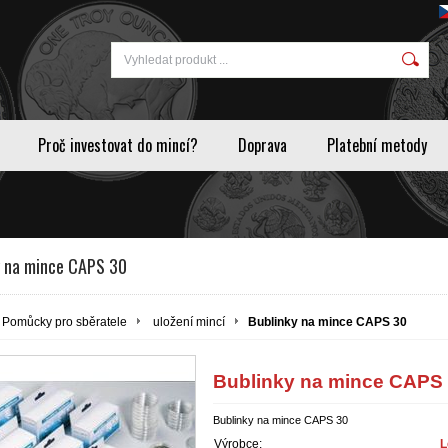
Proč investovat do mincí?
Doprava
Platební metody
y na mince CAPS 30
Pomůcky pro sběratele
uložení mincí
Bublinky na mince CAPS 30
Bublinky na mince CAPS
Bublinky na mince CAPS 30
Výrobce:
L