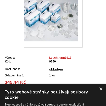
Výrobce:
Leuchtturm1917
Kód:
9350
Dostupnost:
skladem
Skladem kusů:
1
ks
349,44 Kč
(14,04 EUR)
×
Tyto webové stránky používají soubory
cookie.
Do košíku
Tyto webové stránky používají soubory cookie ke zlepšení