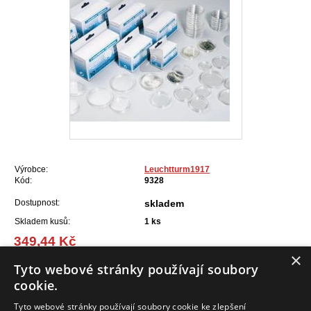
Výrobce:
Leuchtturm1917
Kód:
9328
Dostupnost:
skladem
Skladem kusů:
1
ks
349,44 Kč
(14,04 EUR)
×
Tyto webové stránky používají soubory
cookie.
Do košíku
Tyto webové stránky používají soubory cookie ke zlepšení