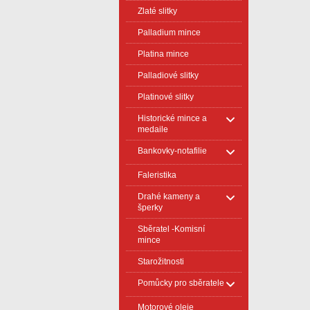
Zlaté slitky
Palladium mince
Platina mince
Palladiové slitky
Platinové slitky
Historické mince a
medaile
Bankovky-notafilie
Faleristika
Drahé kameny a
šperky
Sběratel -Komisní
mince
Starožitnosti
Pomůcky pro sběratele
Motorové oleje