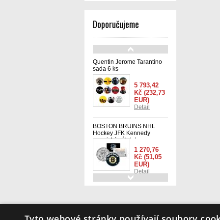
Doporučujeme
Quentin Jerome Tarantino
sada 6 ks
5 793,42
Kč
(232,73
EUR)
Detail
BOSTON BRUINS NHL
Hockey JFK Kennedy
americký půl dolaru -
oficiálně licencovaná
1 270,76
Kč
(51,05
EUR)
Detail
Mince 1 oz Kolekce Mucha
Collection (Ivy)
25 319,81
Info
Tyto webové stránky používají soubory cook