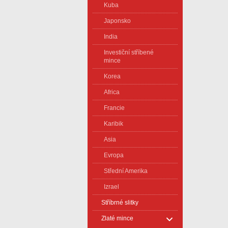
Kuba
Japonsko
India
Investiční stříbené
mince
Korea
Africa
Francie
Karibik
Asia
Evropa
Střední Amerika
Izrael
Stříbrné slitky
Zlaté mince