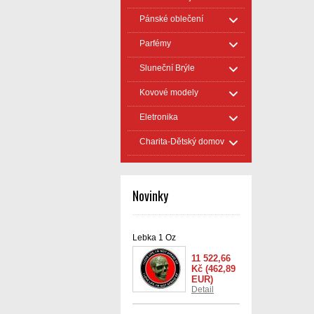
Pánské oblečení
Parfémy
Sluneční Brýle
Kovové modely
Eletronika
Charita-Dětský domov
Novinky
Lebka 1 Oz
11 522,66
Kč
(462,89
EUR)
Detail