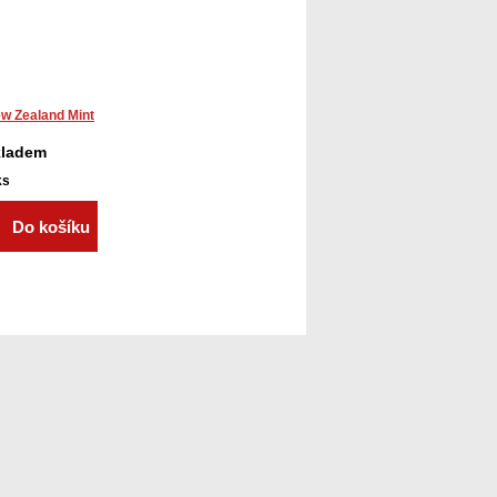
w Zealand Mint
kladem
ks
Do košíku