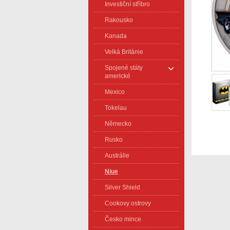
Investiční stříbro
Rakousko
Kanada
Velká Británie
Spojené státy
americké
Mexico
Tokelau
Německo
Rusko
Austrálie
Niue
Silver Shield
Cookovy ostrovy
Česko mince