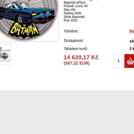
Materiál stříbro
Průměr (mm) 40
Stav AN
Ražba 2000
Série Batmobil
Rok 2021
Výrobce:
Ne
Dostupnost:
s
Skladem kusů:
2
14 620,17 Kč
(587,32 EUR)