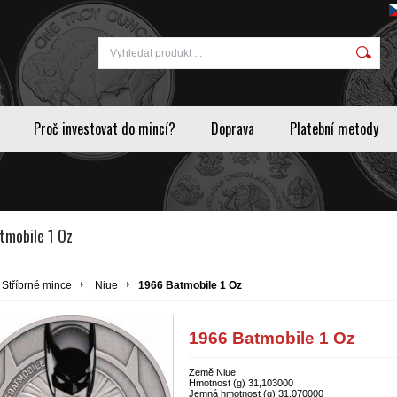
Proč investovat do mincí?
Doprava
Platební metody
tmobile 1 Oz
Stříbrné mince
Niue
1966 Batmobile 1 Oz
1966 Batmobile 1 Oz
Země Niue
Hmotnost (g) 31,103000
Jemná hmotnost (g) 31,070000