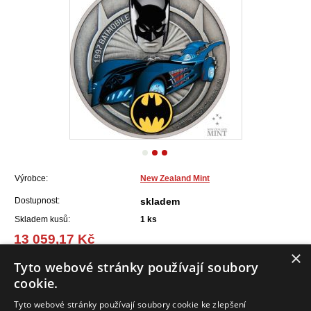
Výrobce:
New Zealand Mint
Dostupnost:
skladem
Skladem kusů:
1
ks
13 059,17 Kč
(524,61 EUR)
×
Tyto webové stránky používají soubory
cookie.
Do košíku
Tyto webové stránky používají soubory cookie ke zlepšení