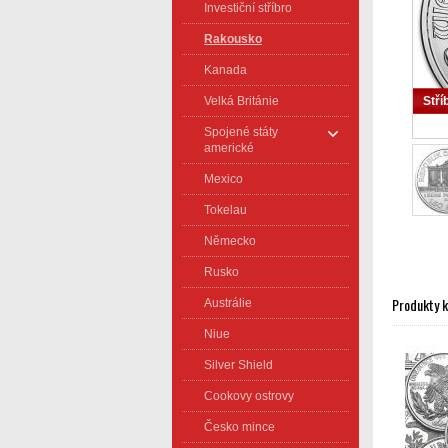
Investiční stříbro
Rakousko
Kanada
Velká Británie
Stří
Spojené státy
americké
Mexico
Tokelau
Německo
Rusko
Produkty 
Austrálie
Niue
Silver Shield
Cookovy ostrovy
Česko mince