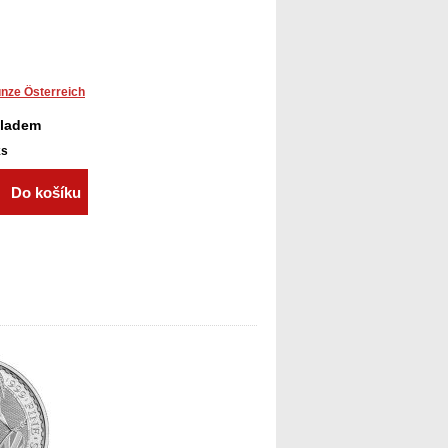
nze Österreich
kladem
ks
Do košíku