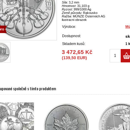
Síla
: 3,2 mm
Hmotnost
: 31,103 g
Ryzost
: 999/1000 Ag
Země původu
: Rakousko
Ražba
: MÜNZE Österreich AG
ilustracni obrazek
Výrobce:
Mü
bro
Dostupnost:
s
Skladem kusů:
1
3 472,65 Kč
(139,50 EUR)
kupované společně s tímto produktem