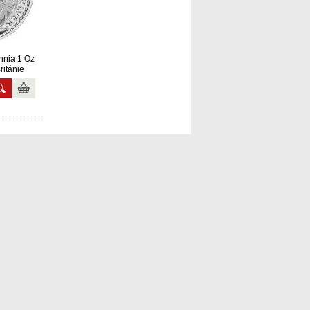
annia 1 Oz
ritánie