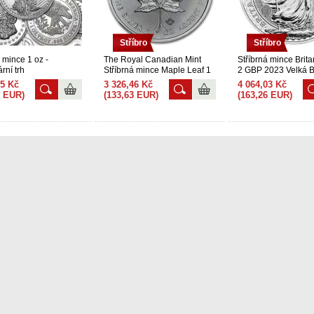
Stříbro
Stříbro
 mince 1 oz -
The Royal Canadian Mint
Stříbrná mince Brit
rní trh
Stříbrná mince Maple Leaf 1
2 GBP 2023 Velká B
Oz
CHARLES III
05 Kč
3 326,46 Kč
4 064,03 Kč
3 EUR)
(133,63 EUR)
(163,26 EUR)