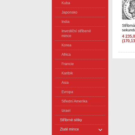
Kuba
Japonsko
India
Stříbrná
sekundá
Investiční stříbené
mince
4 235,
(170,1
Korea
Africa
Francie
Karibik
Asia
Evropa
Střední Amerika
Izrael
Stříbrné slitky
Zlaté mince