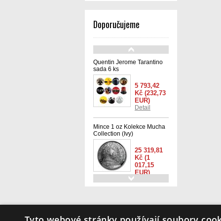
Doporučujeme
Quentin Jerome Tarantino
sada 6 ks
5 793,42
Kč
(232,73
EUR)
Detail
Mince 1 oz Kolekce Mucha
Collection (Ivy)
25 319,81
Kč
(1
017,15
EUR)
Detail
BOSTON BRUINS NHL
Hockey JFK Kennedy
americký půl dolaru -
Info
Tyto webové stránky používají soubory cook
oficiálně licencovaná