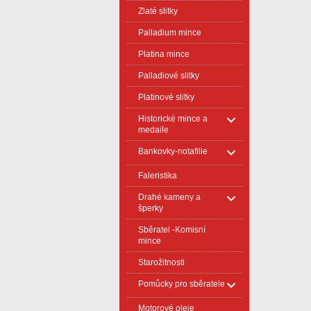
Zlaté slitky
Palladium mince
Platina mince
Palladiové slitky
Platinové slitky
Historické mince a
medaile
Bankovky-notafilie
Faleristika
Drahé kameny a
šperky
Sběratel -Komisní
mince
Starožitnosti
Pomůcky pro sběratele
Motorové oleje