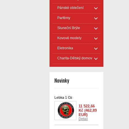
Pánské oblečení
Parfémy
Sluneční Brýle
Kovové modely
Eletronika
Charita-Dětský domov
Novinky
Lebka 1 Oz
11 522,66
Kč
(462,89
EUR)
Detail