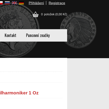
Přihlášení
Registrace
0
položek
(0,00 Kč)
Kontakt
Puncovní značky
ilharmoniker 1 Oz