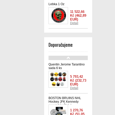
Lebka 1 Oz
11 522,66
Kč
(462,89
EUR)
Detail
Doporučujeme
Quentin Jerome Tarantino
sada 6 ks
5 793,42
Kč
(232,73
EUR)
Detail
BOSTON BRUINS NHL
Hockey JFK Kennedy
americký půl dolaru -
oficiálně licencovaná
1 270,76
Kč
(51,05