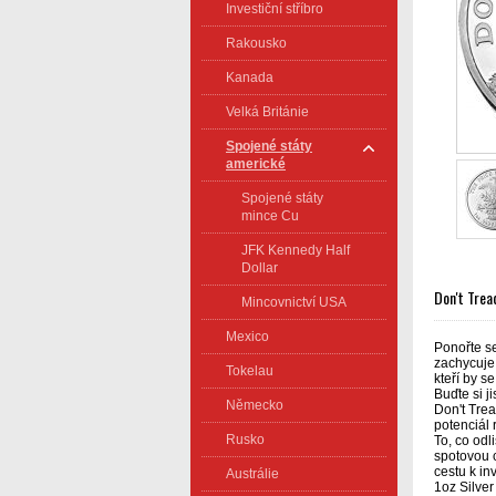
Investiční stříbro
Rakousko
Kanada
Velká Británie
Spojené státy
americké
Spojené státy
mince Cu
JFK Kennedy Half
Dollar
Don't Trea
Mincovnictví USA
Mexico
Ponořte s
zachycuje 
Tokelau
kteří by s
Buďte si j
Německo
Don't Trea
potenciál 
Rusko
To, co odl
spotovou c
cestu k in
Austrálie
1oz Silve