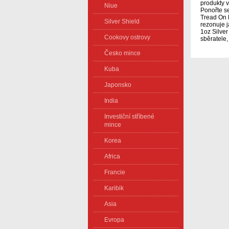
produkty v
Niue
Ponořte s
Tread On M
Silver Shield
rezonuje 
1oz Silver
Cookovy ostrovy
sběratele,
Česko mince
Kuba
Japonsko
India
Investiční stříbené
mince
Korea
Africa
Francie
Karibik
Asia
Evropa