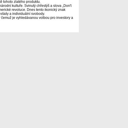
ě tohoto zlatého produktu.
dní kultuře. Svinutý chřestýš a slova „Don't
erické revoluce. Dnes tento ikonický znak
vlády a individuální svobody.
y čemuž je vyhledávanou volbou pro investory a