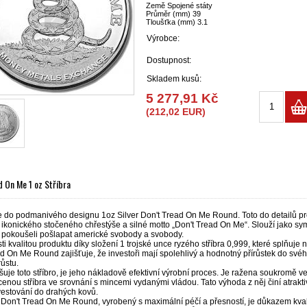
Země Spojené státy
Průměr (mm) 39
Tloušťka (mm) 3.1
Výrobce:
Dostupnost:
Skladem kusů:
5 277,91 Kč
(212,02 EUR)
d On Me 1 oz Stříbra
e do podmanivého designu 1oz Silver Don't Tread On Me Round. Toto do detailů pr
ikonického stočeného chřestýše a silné motto „Don't Tread On Me“. Slouží jako sy
e pokoušeli pošlapat americké svobody a svobody.
isti kvalitou produktu díky složení 1 trojské unce ryzého stříbra 0,999, které splňuje
d On Me Round zajišťuje, že investoři mají spolehlivý a hodnotný přírůstek do svého p
růstu.
išuje toto stříbro, je jeho nákladově efektivní výrobní proces. Je ražena soukromě 
enou stříbra ve srovnání s mincemi vydanými vládou. Tato výhoda z něj činí atraktiv
vestování do drahých kovů.
r Don't Tread On Me Round, vyrobený s maximální péčí a přesností, je důkazem kva