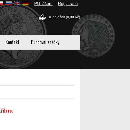
Přihlášení
Registrace
0
položek
(0,00 Kč)
Kontakt
Puncovní značky
říbra