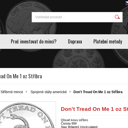
Proč investovat do mincí?
Doprava
Platební metody
ead On Me 1 oz Stříbra
Stříbrné mince
Spojené státy americké
Don't Tread On Me 1 oz Stříbra
Don't Tread On Me 1 oz St
Obsah kovu stříbro
Čistota 999
Stav Brilantní Uncirculated