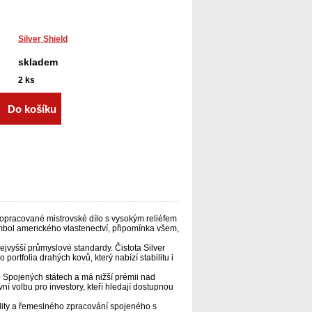
Silver Shield
skladem
2
ks
Do košíku
opracované mistrovské dílo s vysokým reliéfem
mbol amerického vlastenectví, připomínka všem,
 nejvyšší průmyslové standardy. Čistota Silver
ortfolia drahých kovů, který nabízí stabilitu i
ve Spojených státech a má nižší prémii nad
ní volbu pro investory, kteří hledají dostupnou
lity a řemeslného zpracování spojeného s