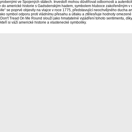
yrobenými ve Spojených státech. Investoři mohou důvěřovat odbornosti a autenticit
e do americké historie s Gadsdenským hadem, symbolem hluboce zakořeněným v náro
e“ se poprvé objevily na vlajce v roce 1775, představující neochvějného ducha am
jako symbol odporu proti vládnímu přesahu a útlaku a ztělesňuje hodnoty omezené 
 Don't Tread On Me Round slouží jako hmatatelné vyjádření tohoto sentimentu, dík
 kteří si váží americké historie a vlastenecké symboliky.