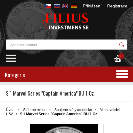
Přihlášení
Registrace
0
Kategorie
$ 1 Marvel Series "Captain America" ​​BU 1 Oz
Úvod
Stříbrné mince
Spojené státy americké
Mincovnictví
USA
$ 1 Marvel Series "Captain America" ​​BU 1 Oz