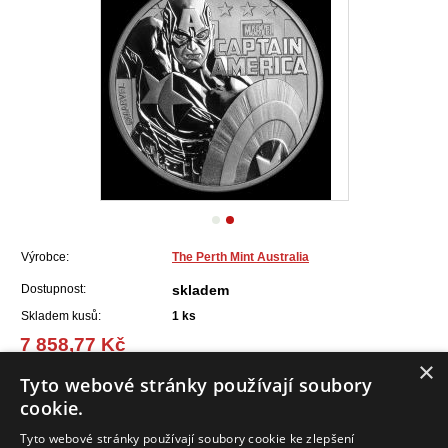
Výrobce:
The Perth Mint Australia
Dostupnost:
skladem
Skladem kusů:
1
ks
7 858,77 Kč
(315,70 EUR)
×
Tyto webové stránky používají soubory
cookie.
Do košíku
Tyto webové stránky používají soubory cookie ke zlepšení