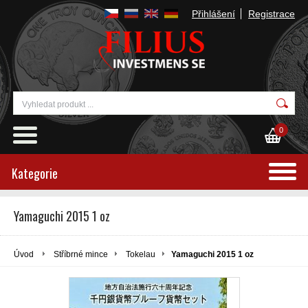
Přihlášení
Registrace
0
Kategorie
Yamaguchi 2015 1 oz
Úvod
Stříbrné mince
Tokelau
Yamaguchi 2015 1 oz