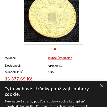
Výrobce:
Münze Österreich
Dostupnost:
skladem
Skladem kusů:
1
ks
36 377,69 Kč
(1 461,36 EUR)
×
Tyto webové stránky používají soubory
cookie.
Do košíku
Tyto webové stránky používají soubory cookie ke zlepšení
uživatelského zážitku. Používáním našich webových stránek