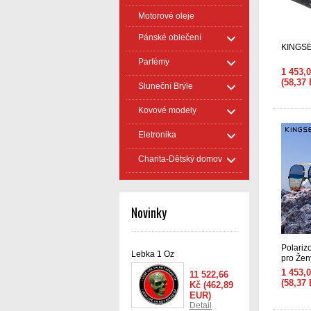
Motorové oleje
Pánské oblečení
KINGSE
Parfémy
1 453,
(58,37
Sluneční Brýle
Kovové modely
Eletronika
Charita-Dětský domov
Novinky
Polariz
Lebka 1 Oz
pro Žen
1 453,
11 522,66
(58,37
Kč
(462,89
EUR)
Detail