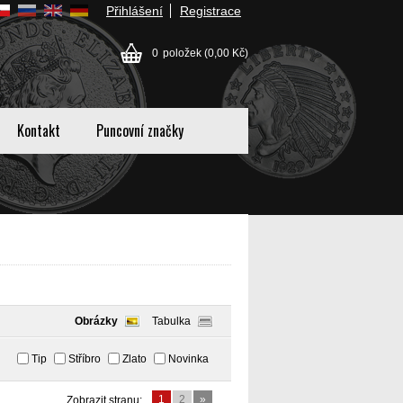
Přihlášení
Registrace
0
položek
(0,00 Kč)
Kontakt
Puncovní značky
Obrázky
Tabulka
Tip
Stříbro
Zlato
Novinka
1
2
»
Zobrazit stranu: