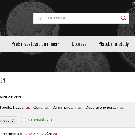
Proč investovat do mincí?
Doprava
Platební metody
VEN
KINGSEVEN
t podle:
Název
Cena
Datum přidání
Doporučené pořadí
∨
Na skladě
(23)
ametry
zené produkty
1 - 12
z celkových
24