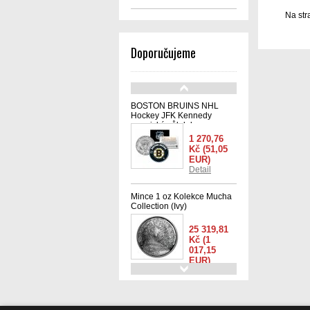
Na str
Doporučujeme
BOSTON BRUINS NHL
Hockey JFK Kennedy
americký půl dolaru -
oficiálně licencovaná
1 270,76
Kč
(51,05
EUR)
Detail
Mince 1 oz Kolekce Mucha
Collection (Ivy)
25 319,81
Kč
(1
017,15
EUR)
Detail
Quentin Jerome Tarantino
sada 6 ks