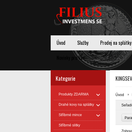
Úvod
Služby
Prodej na splátky
Novinky pro Vas
Kategorie
KINGSE
Produkty ZDARMA
Úvod
Drahé kovy na splátky
Seřadi
Stříbrné mince
Par
Stříbrné slitky
Zobra