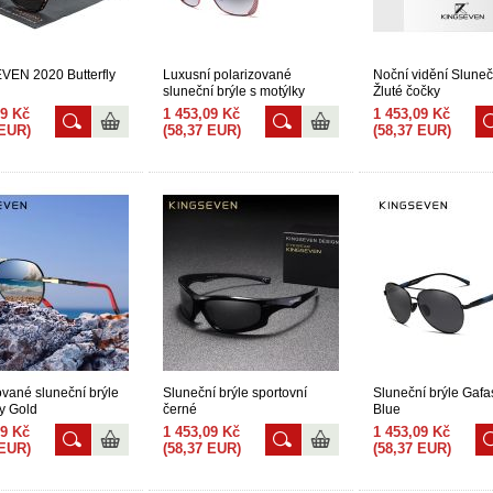
VEN 2020 Butterfly
Luxusní polarizované
Noční vidění Sluneč
sluneční brýle s motýlky
Žluté čočky
09 Kč
1 453,09 Kč
1 453,09 Kč
 EUR)
(58,37 EUR)
(58,37 EUR)
ované sluneční brýle
Sluneční brýle sportovní
Sluneční brýle Gafa
y Gold
černé
Blue
09 Kč
1 453,09 Kč
1 453,09 Kč
 EUR)
(58,37 EUR)
(58,37 EUR)