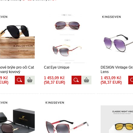
vé brýle pro oči Cat
Cat Eye Unique
DESIGN Vintage Gr
ovaný kovový
Lens
k
09 Kč
1 453,09 Kč
1 453,09 Kč
 EUR)
(58,37 EUR)
(58,37 EUR)