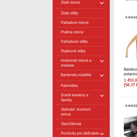
Zlaté mince
Zlaté slitky
Palladium mince
Platina mince
Palladiové slitky
Platinové slitky
Historické mince a
medaile
Bambuso
polariz
Bankovky-notafilie
rámeče
1 453,
(58,37
Faleristika
Drahé kameny a
šperky
Sběratel -Komisní
mince
Starožitnosti
Pomůcky pro sběratele