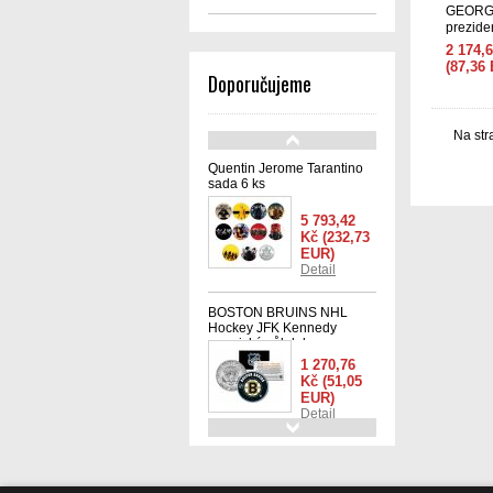
GEORG
prezid
Originál
2 174,
USA
(87,36
Doporučujeme
Na str
Quentin Jerome Tarantino
sada 6 ks
5 793,42
Kč
(232,73
EUR)
Detail
BOSTON BRUINS NHL
Hockey JFK Kennedy
americký půl dolaru -
oficiálně licencovaná
1 270,76
Kč
(51,05
EUR)
Detail
Mince 1 oz Kolekce Mucha
Collection (Ivy)