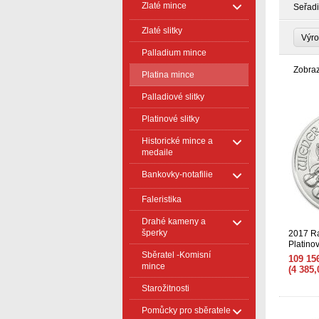
Zlaté mince
Seřadi
Zlaté slitky
Výr
Palladium mince
Zobra
Platina mince
Palladiové slitky
Platinové slitky
Historické mince a
medaile
Bankovky-notafilie
Faleristika
Drahé kameny a
šperky
2017 R
Platino
Sběratel -Komisní
109 15
mince
(4 385
Starožitnosti
Pomůcky pro sběratele