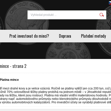
Proč investovat do mincí?
Doprava
Platební metody
mince - strana 2
Platina mince
tří mezi drahé kovy a je velice vzácná. Ročně se platiny vytěží jen cca 200 tun, což 
bližně 70% celosvětové těžby platiny probíhá na jednom místě – v Jihoafrické repub
dy na těžbu, které jsou rostoucí. Platina má vlastní vnitřní materiálovou hodnotu. P
 strany např. automobilového průmyslu nebo klenotnického průmyslu dlouhodobě ros
 výrobu automobilových katalyzátorů. Pro investiční účely se vyrábějí platinové sli