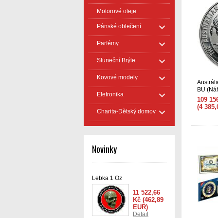
Motorové oleje
Pánské oblečení
Parfémy
Sluneční Brýle
Kovové modely
Austrál
BU (Náh
Eletronika
109 15
(4 385
Charita-Dětský domov
Novinky
Lebka 1 Oz
11 522,66
Kč
(462,89
EUR)
Detail