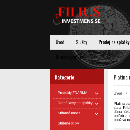
Úvod
Služby
Prodej na splátky
Novinky pro Vas
Kategorie
Platina 
Produkty ZDARMA
Úvod
Drahé kovy na splátky
Platina pa
zlata. Při
dána nákla
Stříbrné mince
potřeb ze
použivá na
Stříbrné slitky