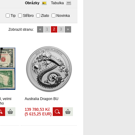
Obrázky
Tabulka
Tip
Stříbro
Zlato
Novinka
«
1
2
3
»
Zobrazit stranu:
, velmi
Australia Dragon BU
ého
pečetí
139 780,53 Kč
(5 615,25 EUR)