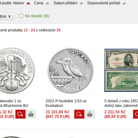
t podle:
Název
Cena
Datum přidání
Doporučené pořadí
∨
Na skladě
(36)
obce
zené produkty
13 - 24
z celkových
35
akousko 1 oz
2022-P Austrálie 1/10 oz
5 dolarů z roku 1953
vá filharmonie BU
Kookaburr
dobrý stav, zákonn
platidla s červenou 
6,32 Kč
21 101,84 Kč
2 211,54 Kč
,02 EUR)
(847,70 EUR)
(88,84 EUR)