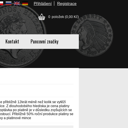
Přihlášení
Registrace
0
položek
(0,00 Kč)
Kontakt
Puncovní značky
je přibližně 12krát méně než kolik se vytěží
lice. Z dlouhodobého hlediska je cena platiny
optávka po platině je v důsledku zvyšujících se
toucí. Přiblížně 50% roční produkce platiny se
tky a platinové mince