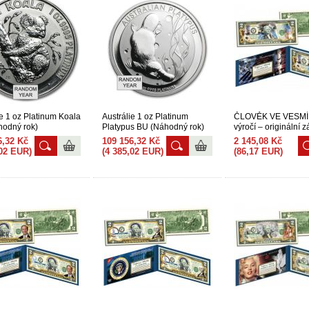
ie 1 oz Platinum Koala
Austrálie 1 oz Platinum
ČLOVĚK VE VESMÍR
odný rok)
Platypus BU (Náhodný rok)
výročí – originální 
platidlo 2 USD NAS
6,32 Kč
109 156,32 Kč
2 145,08 Kč
,02 EUR)
(4 385,02 EUR)
(86,17 EUR)