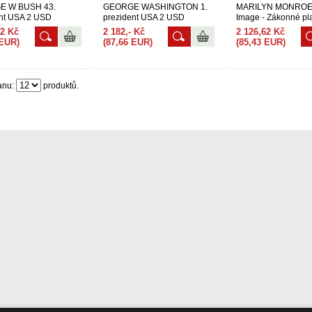
E W BUSH 43.
GEORGE WASHINGTON 1.
MARILYN MONROE -
ent USA 2 USD
prezident USA 2 USD
Image - Zákonné pl
ní zákonné platidlo v
Originální zákonné platidlo v
2 $ - Oficiálně lice
62 Kč
2 182,- Kč
2 126,62 Kč
USA
 EUR)
(87,66 EUR)
(85,43 EUR)
anu:
produktů.