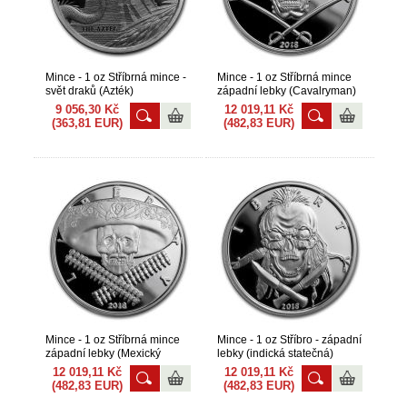
Mince - 1 oz Stříbrná mince -
Mince - 1 oz Stříbrná mince
svět draků (Azték)
západní lebky (Cavalryman)
2018
9 056,30 Kč
12 019,11 Kč
(363,81 EUR)
(482,83 EUR)
Mince - 1 oz Stříbrná mince
Mince - 1 oz Stříbro - západní
západní lebky (Mexický
lebky (indická statečná)
bandita) 2018
12 019,11 Kč
12 019,11 Kč
(482,83 EUR)
(482,83 EUR)