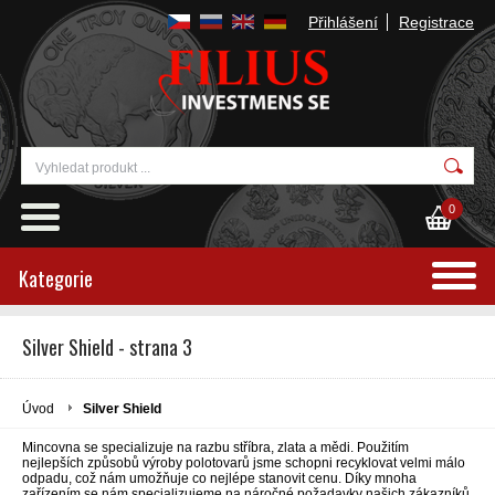
Přihlášení
Registrace
0
Kategorie
Silver Shield - strana 3
Úvod
Silver Shield
Mincovna se specializuje na razbu stříbra, zlata a mědi. Použitím
nejlepších způsobů výroby polotovarů jsme schopni recyklovat velmi málo
odpadu, což nám umožňuje co nejlépe stanovit cenu. Díky mnoha
zařízením se nám specializujeme na náročné požadavky našich zákazníků.