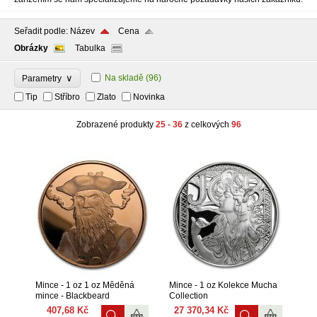
Seřadit podle:
Název
Cena
Obrázky
Tabulka
∨
Na skladě
(96)
Parametry
Tip
Stříbro
Zlato
Novinka
Zobrazené produkty
25 - 36
z celkových
96
Mince - 1 oz 1 oz Měděná
Mince - 1 oz Kolekce Mucha
mince - Blackbeard
Collection
407,68 Kč
27 370,34 Kč