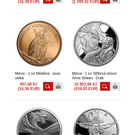
(16,38 EUR)
(1 099,52 EUR)
Mince - 1 oz Měděná - sova
Mince - 1 oz Stříbrná mince
velká
Anne Stokes - Drak
407,68 Kč
10 803,98 Kč
(16,38 EUR)
(434,02 EUR)