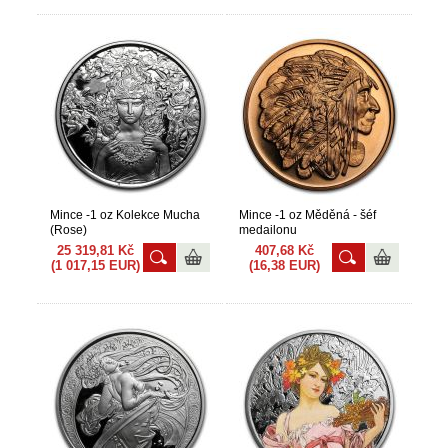
Mince -1 oz Kolekce Mucha
Mince -1 oz Měděná - šéf
(Rose)
medailonu
25 319,81 Kč
407,68 Kč
(1 017,15 EUR)
(16,38 EUR)